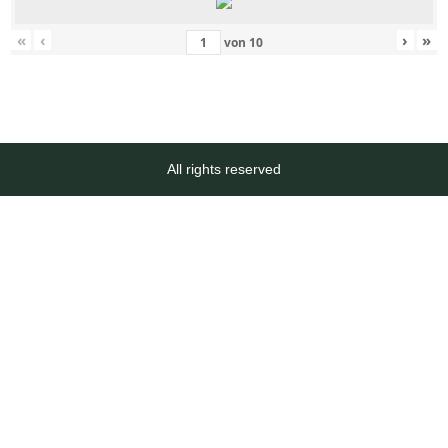
«
‹
›
»
von
10
All rights reserved